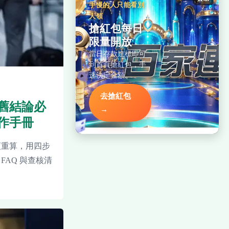
手慢的人只能看別
人領
搶紅包每日
限量開放
當日存款達標即可
到首頁搶紅包，手
速決定金額。
去搶紅包
舊結論必
→
作手冊
須重算，用四步
AQ 與查核清