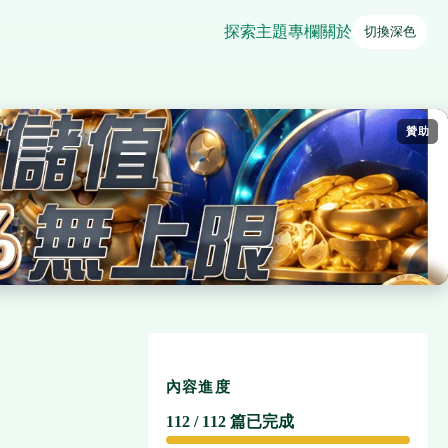
探索
主題
專欄
關於
切換深色
贊助
內容進度
112 / 112 篇已完成