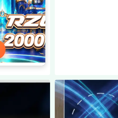
贊助
，
鎖
送