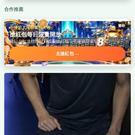
合作推薦
贊助
手慢的人只能看別人領
搶紅包每日限量開放
當日存款達標即可到首頁搶紅包，手速決定金額。
去搶紅包 →