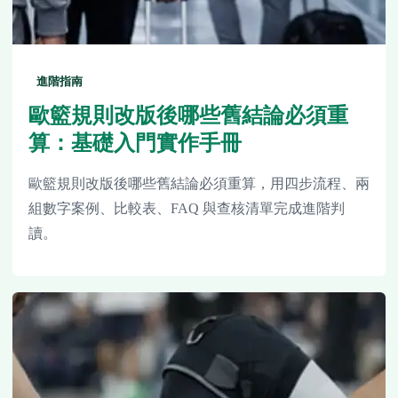
進階指南
歐籃規則改版後哪些舊結論必須重
算：基礎入門實作手冊
歐籃規則改版後哪些舊結論必須重算，用四步流程、兩
組數字案例、比較表、FAQ 與查核清單完成進階判
讀。