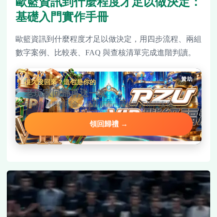
歐籃資訊到什麼程度才足以做決定：
基礎入門實作手冊
歐籃資訊到什麼程度才足以做決定，用四步流程、兩組
數字案例、比較表、FAQ 與查核清單完成進階判讀。
贊助
很久沒回來？這包是你的
老玩家回歸再送一次
回鍋會員專屬彩金，優惠頁面一鍵領取不用問客服。
領回歸禮 →