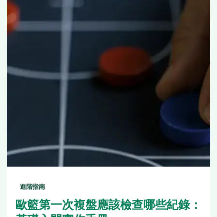
進階指南
歐籃第一次複盤應該檢查哪些紀錄：