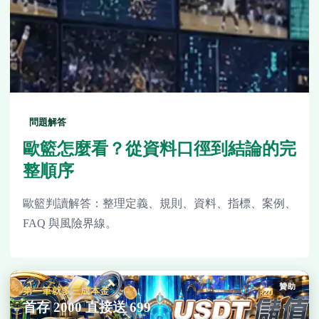
問題解答
歐籃怎麼看？從資料口徑到結論的完
整順序
歐籃判讀解答：整理定義、規則、資料、指標、案例、
FAQ 與風險界線。
贊助
第一筆就多三成本金
首存 2000 直接送 699