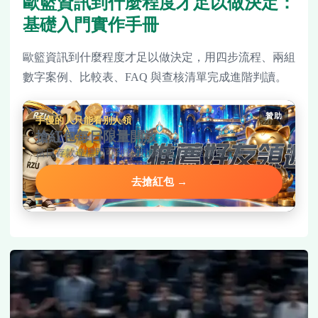
歐籃資訊到什麼程度才足以做決定：
基礎入門實作手冊
歐籃資訊到什麼程度才足以做決定，用四步流程、兩組
數字案例、比較表、FAQ 與查核清單完成進階判讀。
贊助
手慢的人只能看別人領
搶紅包每日限量開放
當日存款達標即可到首頁搶紅包，手速決定金額。
去搶紅包 →