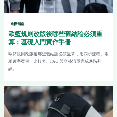
進階指南
歐籃規則改版後哪些舊結論必須重
算：基礎入門實作手冊
歐籃規則改版後哪些舊結論必須重算，用四步流程、兩
組數字案例、比較表、FAQ 與查核清單完成進階判
讀。