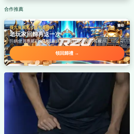
合作推薦
贊助
很久沒回來？這包是你的
老玩家回歸再送一次
回鍋會員專屬彩金，優惠頁面一鍵領取不用問客服。
領回歸禮 →