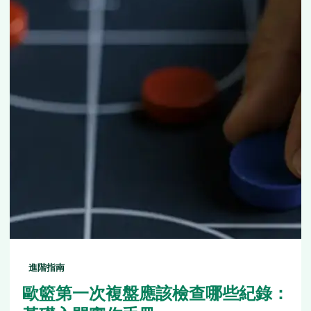
進階指南
歐籃第一次複盤應該檢查哪些紀錄：