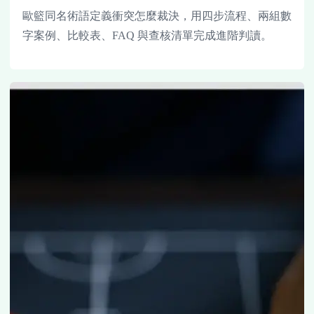
歐籃同名術語定義衝突怎麼裁決，用四步流程、兩組數
字案例、比較表、FAQ 與查核清單完成進階判讀。