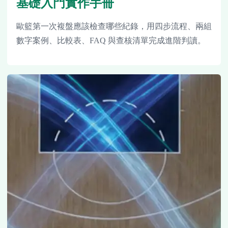
基礎入門實作手冊
歐籃第一次複盤應該檢查哪些紀錄，用四步流程、兩組
數字案例、比較表、FAQ 與查核清單完成進階判讀。