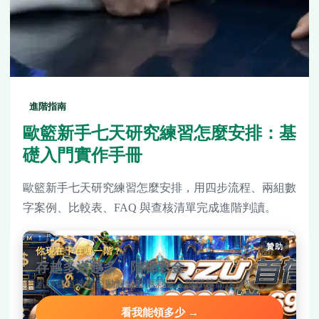
進階指南
歐籃新手七天研究練習怎麼安排：基
礎入門實作手冊
歐籃新手七天研究練習怎麼安排，用四步流程、兩組數
字案例、比較表、FAQ 與查核清單完成進階判讀。
贊助
你現在卡在哪一階？
存越多送越多，階梯彩金
累積儲值達標自動解鎖對應彩金，階梯越高送越狠。
看我能領多少 →