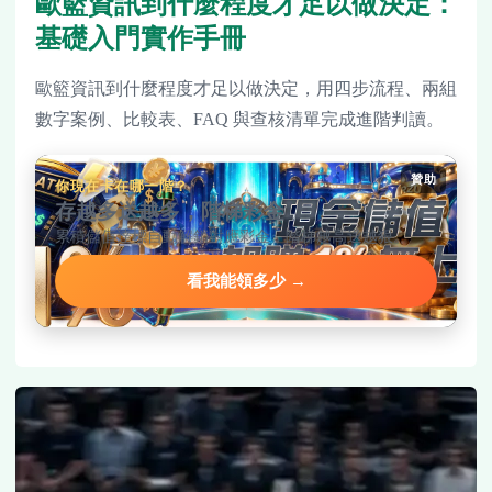
歐籃資訊到什麼程度才足以做決定：
基礎入門實作手冊
歐籃資訊到什麼程度才足以做決定，用四步流程、兩組
數字案例、比較表、FAQ 與查核清單完成進階判讀。
贊助
你現在卡在哪一階？
存越多送越多，階梯彩金
累積儲值達標自動解鎖對應彩金，階梯越高送越狠。
看我能領多少 →