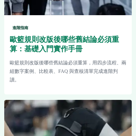
進階指南
歐籃規則改版後哪些舊結論必須重
算：基礎入門實作手冊
歐籃規則改版後哪些舊結論必須重算，用四步流程、兩
組數字案例、比較表、FAQ 與查核清單完成進階判
讀。