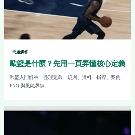
問題解答
歐籃是什麼？先用一頁弄懂核心定義
歐籃入門解答：整理定義、規則、資料、指標、案例、
FAQ 與風險界線。