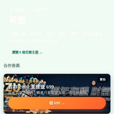
籃球盤勢 · 112 篇研究
歐籃
不靠口號，從定義、規則、資料、機率、案例與風險
界線建立可重現的研究路線。
瀏覽 8 個完整主題 →
合作推薦
贊助
第一筆就多三成本金
首存 2000 直接送 699
新會員限定加碼，碼量只要彩金五倍，領完就能玩。
領 699 →