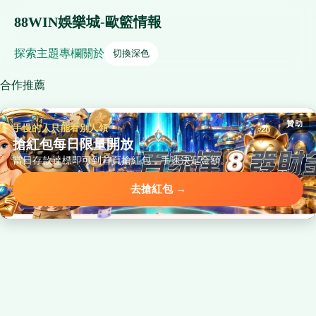
88WIN娛樂城-歐籃情報
探索
主題
專欄
關於
切換深色
合作推薦
贊助
手慢的人只能看別人領
搶紅包每日限量開放
當日存款達標即可到首頁搶紅包，手速決定金額。
去搶紅包 →