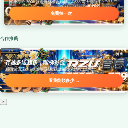
單筆存款 3000 就送轉盤機會，最高 2888 每天都能中。
免費抽一次 →
合作推薦
贊助
你現在卡在哪一階？
存越多送越多，階梯彩金
累積儲值達標自動解鎖對應彩金，階梯越高送越狠。
看我能領多少 →
×