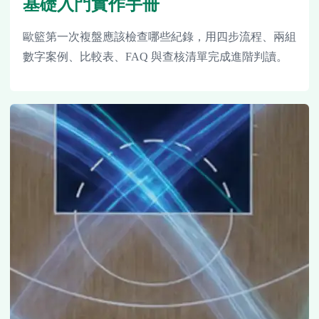
基礎入門實作手冊
歐籃第一次複盤應該檢查哪些紀錄，用四步流程、兩組
數字案例、比較表、FAQ 與查核清單完成進階判讀。