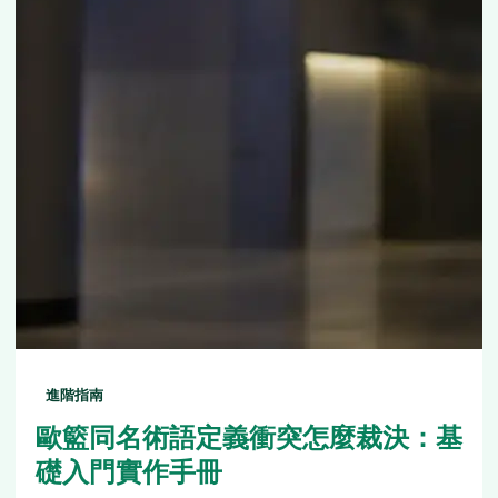
進階指南
歐籃同名術語定義衝突怎麼裁決：基
礎入門實作手冊