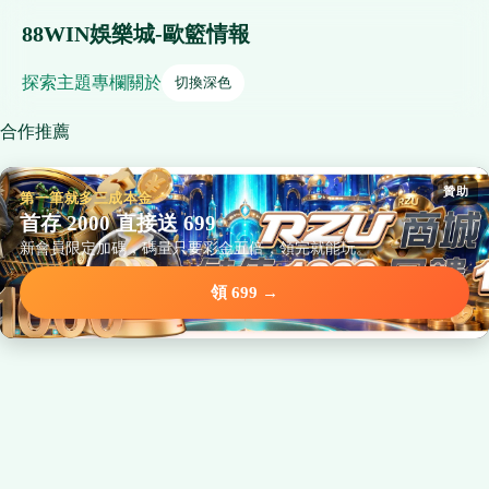
88WIN娛樂城-歐籃情報
探索
主題
專欄
關於
切換深色
合作推薦
贊助
第一筆就多三成本金
首存 2000 直接送 699
新會員限定加碼，碼量只要彩金五倍，領完就能玩。
領 699 →