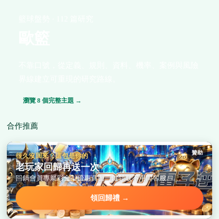
籃球盤勢 · 112 篇研究
歐籃
不靠口號，從定義、規則、資料、機率、案例與風險
界線建立可重現的研究路線。
瀏覽 8 個完整主題 →
合作推薦
贊助
很久沒回來？這包是你的
老玩家回歸再送一次
回鍋會員專屬彩金，優惠頁面一鍵領取不用問客服。
領回歸禮 →