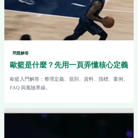
問題解答
歐籃是什麼？先用一頁弄懂核心定義
歐籃入門解答：整理定義、規則、資料、指標、案例、
FAQ 與風險界線。