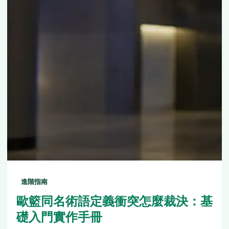
進階指南
歐籃同名術語定義衝突怎麼裁決：基
礎入門實作手冊