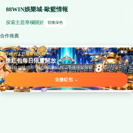
88WIN娛樂城-歐籃情報
探索
主題
專欄
關於
切換深色
合作推薦
贊助
手慢的人只能看別人領
搶紅包每日限量開放
當日存款達標即可到首頁搶紅包，手速決定金額。
去搶紅包 →