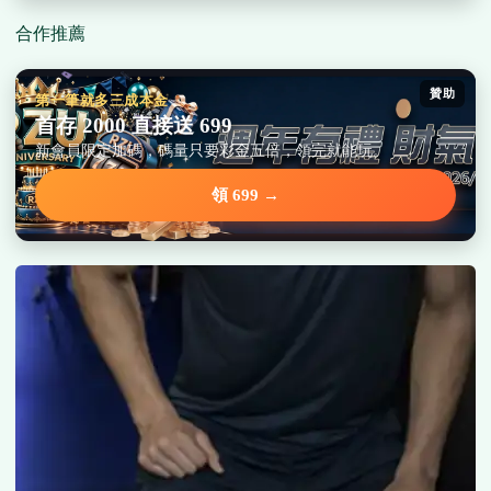
合作推薦
贊助
第一筆就多三成本金
首存 2000 直接送 699
新會員限定加碼，碼量只要彩金五倍，領完就能玩。
領 699 →