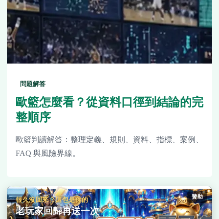
問題解答
歐籃怎麼看？從資料口徑到結論的完
整順序
歐籃判讀解答：整理定義、規則、資料、指標、案例、
FAQ 與風險界線。
贊助
很久沒回來？這包是你的
老玩家回歸再送一次