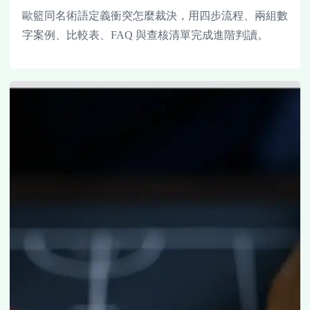
歐籃同名術語定義衝突怎麼裁決，用四步流程、兩組數
字案例、比較表、FAQ 與查核清單完成進階判讀。