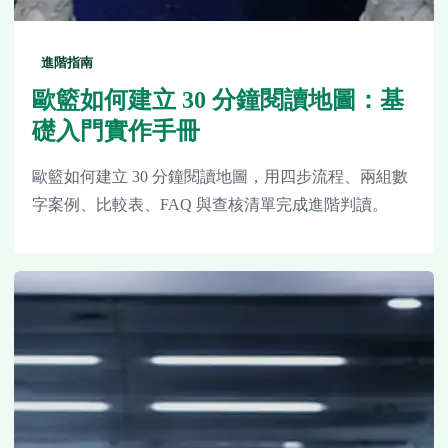
進階指南
歐籃如何建立 30 分鐘閱讀地圖：基
礎入門實作手冊
歐籃如何建立 30 分鐘閱讀地圖，用四步流程、兩組數
字案例、比較表、FAQ 與查核清單完成進階判讀。