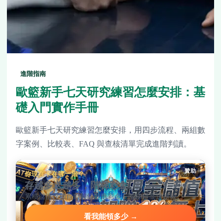
進階指南
歐籃新手七天研究練習怎麼安排：基
礎入門實作手冊
歐籃新手七天研究練習怎麼安排，用四步流程、兩組數
字案例、比較表、FAQ 與查核清單完成進階判讀。
贊助
你現在卡在哪一階？
存越多送越多，階梯彩金
累積儲值達標自動解鎖對應彩金，階梯越高送越狠。
看我能領多少 →