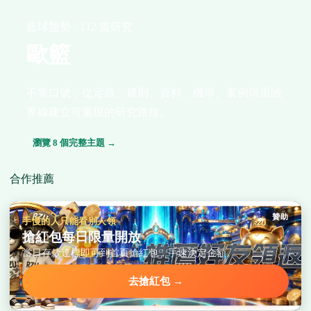
籃球盤勢 · 112 篇研究
歐籃
不靠口號，從定義、規則、資料、機率、案例與風險
界線建立可重現的研究路線。
瀏覽 8 個完整主題 →
合作推薦
贊助
手慢的人只能看別人領
搶紅包每日限量開放
當日存款達標即可到首頁搶紅包，手速決定金額。
去搶紅包 →