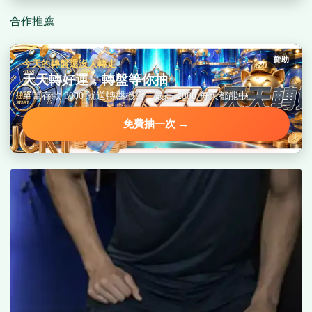
合作推薦
贊助
今天的轉盤還沒人轉走
天天轉好運，轉盤等你抽
單筆存款 3000 就送轉盤機會，最高 2888 每天都能中。
免費抽一次 →