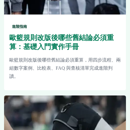
進階指南
歐籃規則改版後哪些舊結論必須重
算：基礎入門實作手冊
歐籃規則改版後哪些舊結論必須重算，用四步流程、兩
組數字案例、比較表、FAQ 與查核清單完成進階判
讀。