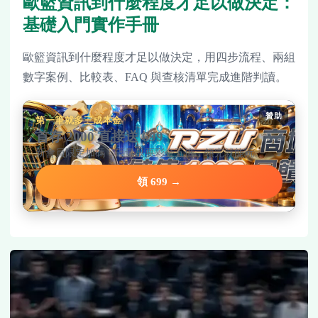
歐籃資訊到什麼程度才足以做決定：
基礎入門實作手冊
歐籃資訊到什麼程度才足以做決定，用四步流程、兩組
數字案例、比較表、FAQ 與查核清單完成進階判讀。
贊助
第一筆就多三成本金
首存 2000 直接送 699
新會員限定加碼，碼量只要彩金五倍，領完就能玩。
領 699 →