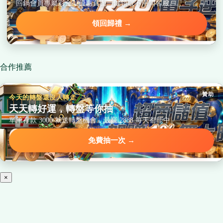
回鍋會員專屬彩金，優惠頁面一鍵領取不用問客服。
領回歸禮 →
合作推薦
贊助
今天的轉盤還沒人轉走
天天轉好運，轉盤等你抽
單筆存款 3000 就送轉盤機會，最高 2888 每天都能中。
免費抽一次 →
×